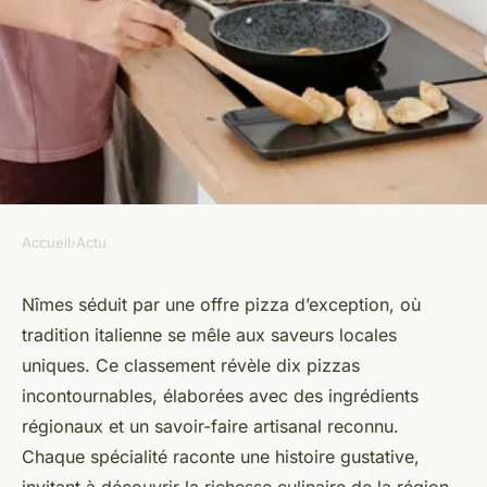
Accueil
›
Actu
ACTU
Top 10 pizzas incontournables
Nîmes séduit par une offre pizza d’exception, où
tradition italienne se mêle aux saveurs locales
à déguster à la pizzeria de
uniques. Ce classement révèle dix pizzas
nîmes
incontournables, élaborées avec des ingrédients
régionaux et un savoir-faire artisanal reconnu.
Théo
•
8 octobre 2025
•
6 min de lecture
Chaque spécialité raconte une histoire gustative,