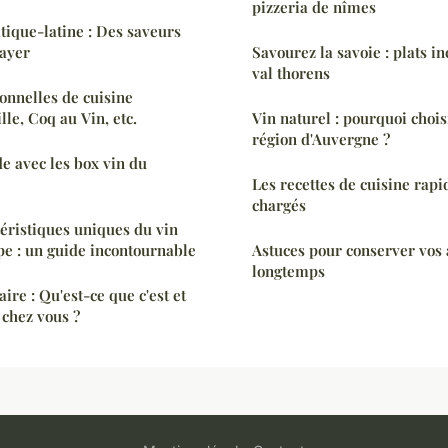
pizzeria de nîmes
atique-latine : Des saveurs
sayer
Savourez la savoie : plats i
val thorens
ionnelles de cuisine
lle, Coq au Vin, etc.
Vin naturel : pourquoi chois
région d'Auvergne ?
e avec les box vin du
Les recettes de cuisine rapi
chargés
téristiques uniques du vin
e : un guide incontournable
Astuces pour conserver vos 
longtemps
ire : Qu'est-ce que c'est et
chez vous ?