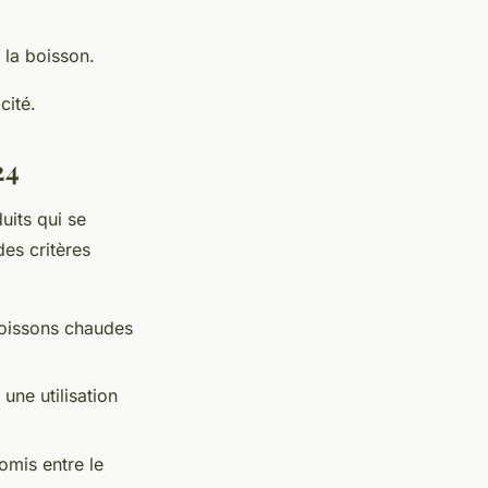
 la boisson.
cité.
24
uits qui se
es critères
boissons chaudes
ne utilisation
omis entre le