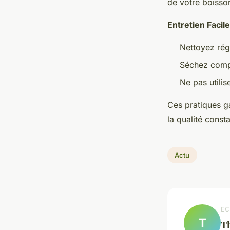
de votre boisso
Entretien Facile
Nettoyez rég
Séchez compl
Ne pas utili
Ces pratiques g
la qualité const
Actu
EC
T
T