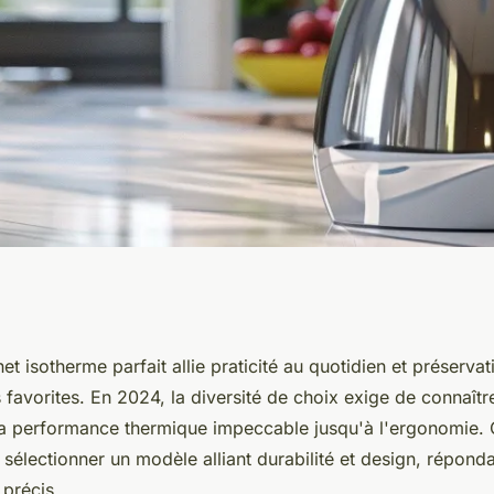
pichet isotherme
et isotherme parfait allie praticité au quotidien et préserv
favorites. En 2024, la diversité de choix exige de connaître
 la performance thermique impeccable jusqu'à l'ergonomie.
électionner un modèle alliant durabilité et design, répond
 précis.