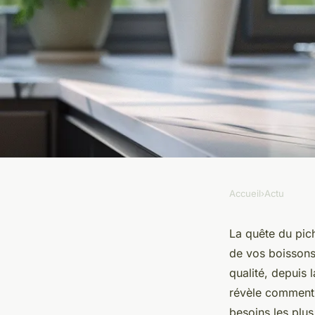
Accueil
›
Actu
ACTU
Choisir le meilleur 
La quête du pich
de vos boissons 
en 2024
qualité, depuis
révèle comment s
besoins les plus