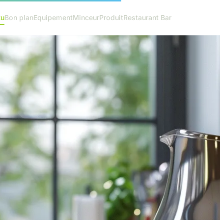
tu
Bon plan
Equipement
Minceur
Produit
Restaurant Bar