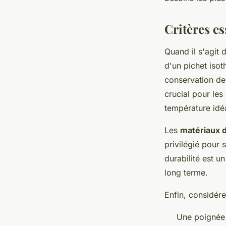
Théo
•
17 mai 2024
•
2 min de lecture
Critères e
Quand il s'agit 
d'un pichet iso
conservation de 
crucial pour les
température idéa
Les
matériaux d
privilégié pour 
durabilité est u
long terme.
Enfin, considér
Une poignée 