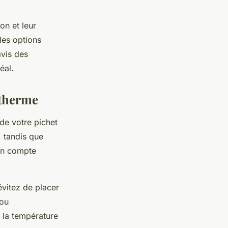
on et leur
es options
avis des
éal.
otherme
 de votre pichet
, tandis que
 en compte
évitez de placer
 ou
e la température