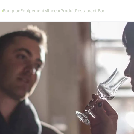
tu
Bon plan
Equipement
Minceur
Produit
Restaurant Bar