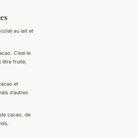
ces
colat au lait et
acao. C’est le
 être fruité,
cacao et
ais d’autres
e de cacao, de
nds.