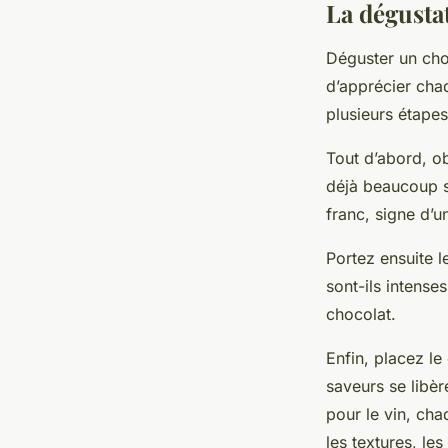
La dégusta
Déguster un cho
d’apprécier chaq
plusieurs étapes
Tout d’abord, ob
déjà beaucoup su
franc, signe d’
Portez ensuite 
sont-ils intense
chocolat.
Enfin, placez le
saveurs se libè
pour le vin, cha
les textures, les