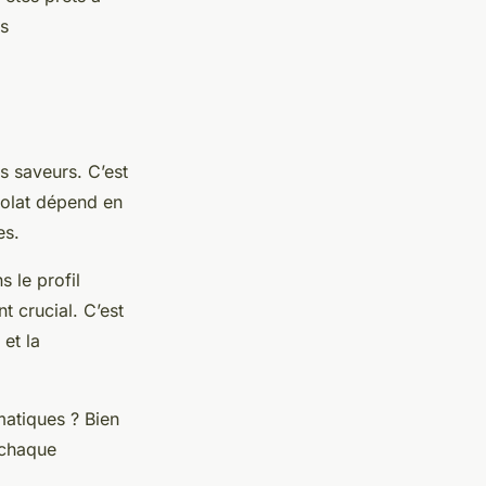
rs
s saveurs. C’est
colat dépend en
es.
s le profil
 crucial. C’est
et la
atiques ? Bien
 chaque