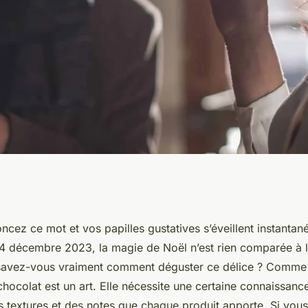
on du chocolat :
oncez ce mot et vos papilles gustatives s’éveillent instantan
4 décembre 2023, la magie de Noël n’est rien comparée à 
 chaque bouchée ?
savez-vous vraiment comment déguster ce délice ? Comme p
hocolat est un art. Elle nécessite une certaine connaissan
 textures et des notes que chaque produit apporte. Si vous