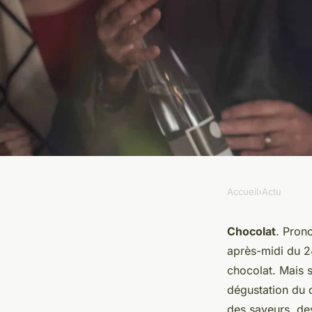
Accueil
›
Actu
ACTU
L'art de la dégustati
Chocolat
. Pron
après-midi du 2
Comment apprécier
chocolat. Mais 
dégustation du c
des saveurs, des