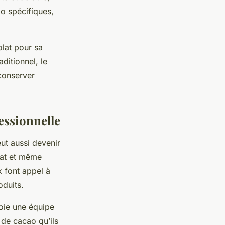
ao spécifiques,
olat pour sa
ditionnel, le
 conserver
essionnelle
eut aussi devenir
olat et même
 font appel à
oduits.
oie une équipe
 de cacao qu’ils