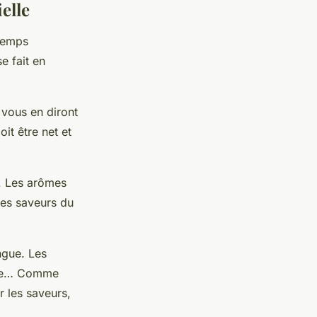
elle
 temps
e fait en
 vous en diront
it être net et
. Les arômes
des saveurs du
ngue. Les
nale… Comme
r les saveurs,