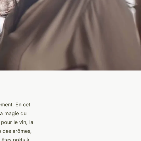
ément. En cet
la magie du
our le vin, la
ce des arômes,
 êtes prêts à