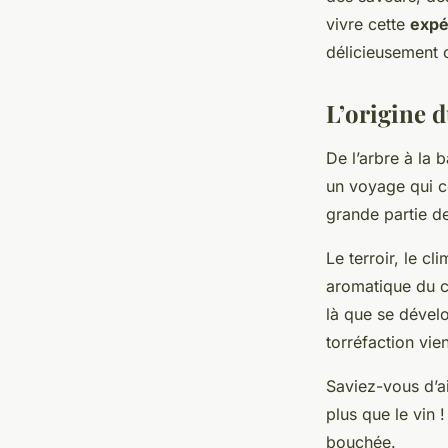
Théo
•
19 janvier 2024
•
6 min de lecture
vivre cette
expé
délicieusement 
L’origine d
De l’arbre à la 
un voyage qui 
grande partie de
Le terroir, le cl
aromatique du c
là que se dével
torréfaction vie
Saviez-vous d’a
plus que le vin 
bouchée.