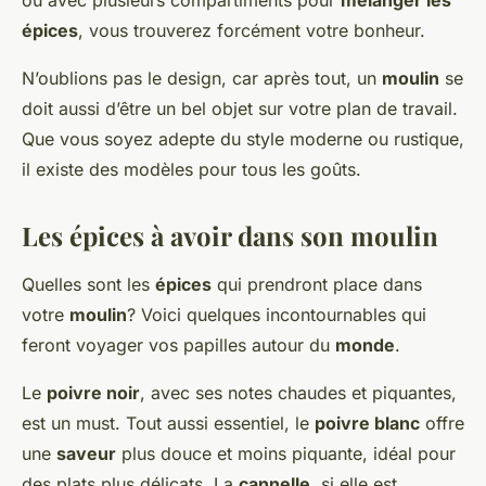
ou avec plusieurs compartiments pour
mélanger les
épices
, vous trouverez forcément votre bonheur.
N’oublions pas le design, car après tout, un
moulin
se
doit aussi d’être un bel objet sur votre plan de travail.
Que vous soyez adepte du style moderne ou rustique,
il existe des modèles pour tous les goûts.
Les épices à avoir dans son moulin
Quelles sont les
épices
qui prendront place dans
votre
moulin
? Voici quelques incontournables qui
feront voyager vos papilles autour du
monde
.
Le
poivre noir
, avec ses notes chaudes et piquantes,
est un must. Tout aussi essentiel, le
poivre blanc
offre
une
saveur
plus douce et moins piquante, idéal pour
des plats plus délicats. La
cannelle
, si elle est