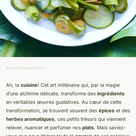
Accueil
›
Equipement
EQUIPEMENT
Guide pour acheter un moulin
Ah, la
cuisine
! Cet art millénaire qui, par la magie
d’une alchimie délicate, transforme des
ingrédients
à épices pour des saveurs
en véritables œuvres gustatives. Au cœur de cette
fraîches dans vos plats
transformation, se trouvent souvent des
épices
et des
herbes aromatiques
, ces petits trésors qui viennent
Olivier
•
19 janvier 2024
•
5 min de lecture
relever, nuancer et parfumer nos
plats
. Mais saviez-