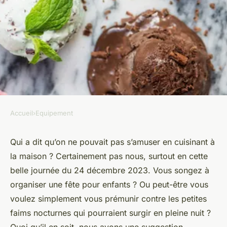
Accueil
›
Equipement
EQUIPEMENT
Comment sélectionner une
Qui a dit qu’on ne pouvait pas s’amuser en cuisinant à
la maison ? Certainement pas nous, surtout en cette
machine à hot-dog pour des
belle journée du 24 décembre 2023. Vous songez à
collations amusantes à la
organiser une
fête
pour
enfants
? Ou peut-être vous
maison ?
voulez simplement vous prémunir contre les petites
faims nocturnes qui pourraient surgir en pleine
nuit
?
Olivier
•
19 janvier 2024
•
5 min de lecture