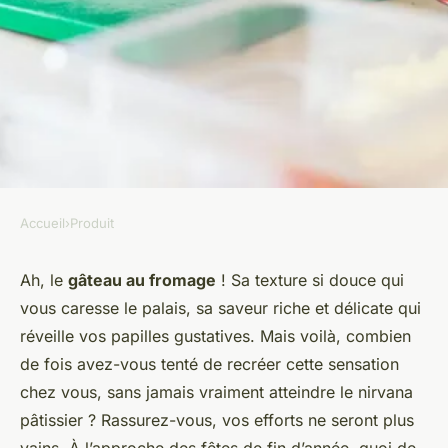
Accueil
›
Produit
PRODUIT
Quelles sont les astuces pour
Ah, le
gâteau au fromage
! Sa texture si douce qui
vous caresse le palais, sa saveur riche et délicate qui
réussir un gâteau au fromage
réveille vos papilles gustatives. Mais voilà, combien
moelleux ?
de fois avez-vous tenté de recréer cette sensation
chez vous, sans jamais vraiment atteindre le nirvana
Camille
•
19 janvier 2024
•
4 min de lecture
pâtissier ? Rassurez-vous, vos efforts ne seront plus